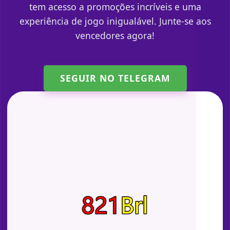
tem acesso a promoções incríveis e uma
experiência de jogo inigualável. Junte-se aos
vencedores agora!
SEGUIR NO TELEGRAM