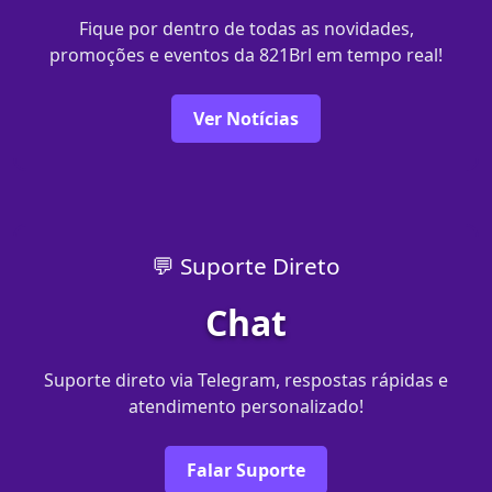
Fique por dentro de todas as novidades,
promoções e eventos da 821Brl em tempo real!
Ver Notícias
💬 Suporte Direto
Chat
Suporte direto via Telegram, respostas rápidas e
atendimento personalizado!
Falar Suporte