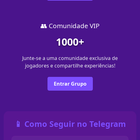
👥 Comunidade VIP
1000+
Junte-se a uma comunidade exclusiva de
jogadores e compartilhe experiências!
Entrar Grupo
📱 Como Seguir no Telegram