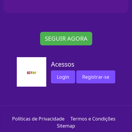
SEGUIR AGORA
Acessos
Login
Registrar-se
Políticas de Privacidade
Termos e Condições
Sitemap