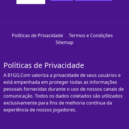
Políticas de Privacidade
Termos e Condições
Sitemap
Políticas de Privacidade
A 81GG.Com valoriza a privacidade de seus usuários e
está empenhada em proteger todas as informações
pessoais fornecidas durante o uso de nossos canais de
comunicação. Todos os dados coletados são utilizados
exclusivamente para fins de melhoria contínua da
experiência de nossos jogadores.