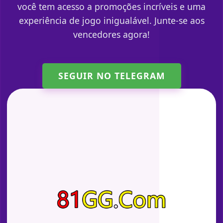
você tem acesso a promoções incríveis e uma
experiência de jogo inigualável. Junte-se aos
vencedores agora!
SEGUIR NO TELEGRAM