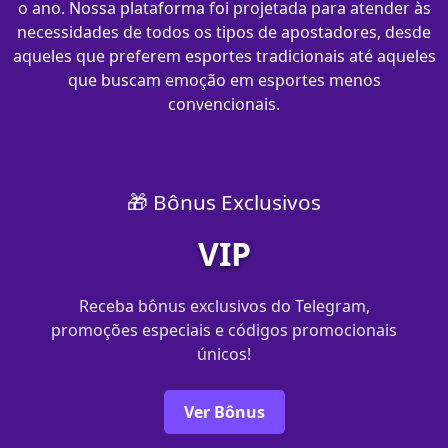
o ano. Nossa plataforma foi projetada para atender às
necessidades de todos os tipos de apostadores, desde
aqueles que preferem esportes tradicionais até aqueles
que buscam emoção em esportes menos
convencionais.
🎁 Bônus Exclusivos
VIP
Receba bônus exclusivos do Telegram,
promoções especiais e códigos promocionais
únicos!
Ver Bônus