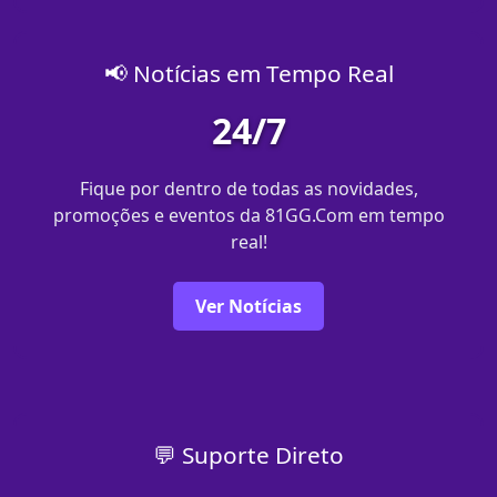
📢 Notícias em Tempo Real
24/7
Fique por dentro de todas as novidades,
promoções e eventos da 81GG.Com em tempo
real!
Ver Notícias
💬 Suporte Direto