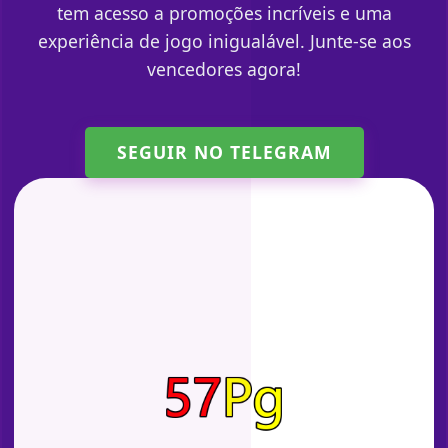
tem acesso a promoções incríveis e uma
experiência de jogo inigualável. Junte-se aos
vencedores agora!
SEGUIR NO TELEGRAM