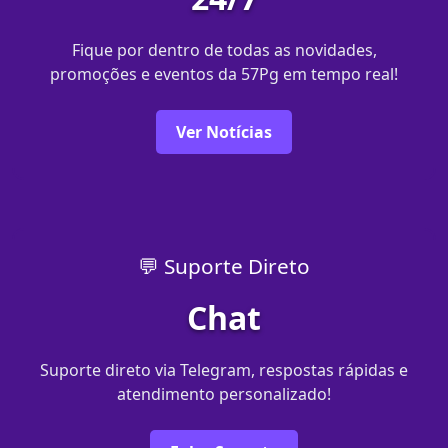
Fique por dentro de todas as novidades,
promoções e eventos da 57Pg em tempo real!
Ver Notícias
💬 Suporte Direto
Chat
Suporte direto via Telegram, respostas rápidas e
atendimento personalizado!