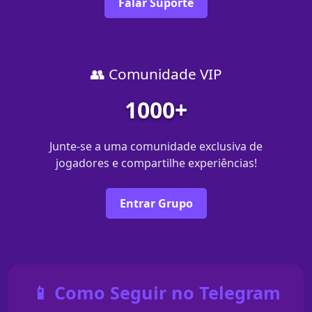
Falar Suporte
👥 Comunidade VIP
1000+
Junte-se a uma comunidade exclusiva de
jogadores e compartilhe experiências!
Entrar Grupo
📱 Como Seguir no Telegram