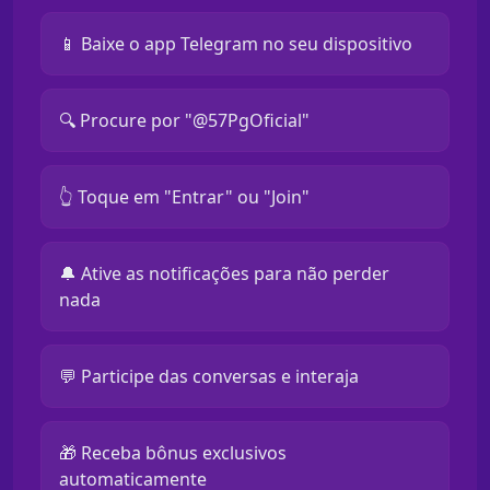
📱 Baixe o app Telegram no seu dispositivo
🔍 Procure por "@57PgOficial"
👆 Toque em "Entrar" ou "Join"
🔔 Ative as notificações para não perder
nada
💬 Participe das conversas e interaja
🎁 Receba bônus exclusivos
automaticamente